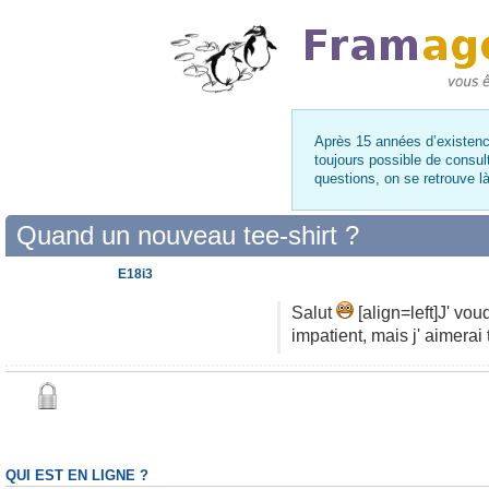
Après 15 années d’existence
toujours possible de consul
questions, on se retrouve 
Quand un nouveau tee-shirt ?
E18i3
Salut
[align=left]J' vou
impatient, mais j' aimera
QUI EST EN LIGNE ?