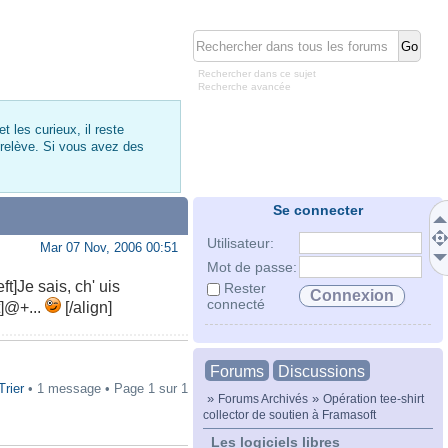
Rechercher dans ce sujet
Recherche avancée
 les curieux, il reste
 relève. Si vous avez des
Se connecter
Utilisateur:
Mar 07 Nov, 2006 00:51
Mot de passe:
eft]Je sais, ch' uis
Rester
connecté
ft]@+...
[/align]
Forums
Discussions
Trier
• 1 message • Page
1
sur
1
»
»
Forums Archivés
Opération tee-shirt
collector de soutien à Framasoft
Les logiciels libres