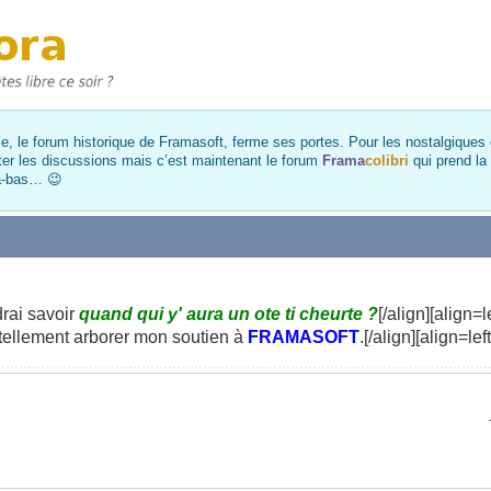
, le forum historique de Framasoft, ferme ses portes. Pour les nostalgiques et
ter les discussions mais c’est maintenant le forum
Frama
colibri
qui prend la
là-bas… 😉
drai savoir
quand qui y' aura un ote ti cheurte ?
[/align][align=l
i tellement arborer mon soutien à
FRAMASOFT
.[/align][align=le