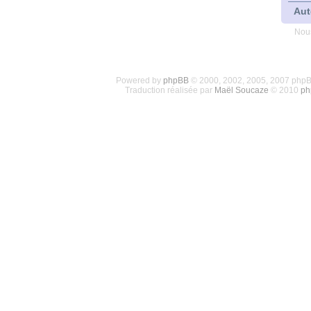
Aut
Nous
Powered by
phpBB
© 2000, 2002, 2005, 2007 php
Traduction réalisée par
Maël Soucaze
© 2010
ph