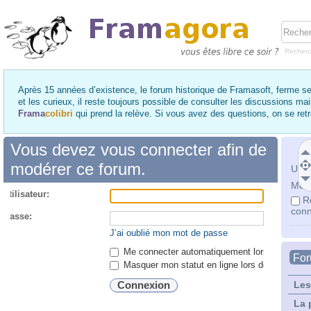
Recher
Après 15 années d’existence, le forum historique de Framasoft, ferme se
et les curieux, il reste toujours possible de consulter les discussions ma
Frama
colibri
qui prend la relève. Si vous avez des questions, on se re
Vous devez vous connecter afin de
modérer ce forum.
Utili
Mot 
utilisateur:
R
conn
 passe:
J’ai oublié mon mot de passe
Me connecter automatiquement lors de chaque 
Fo
Masquer mon statut en ligne lors de cette ses
Les
La 