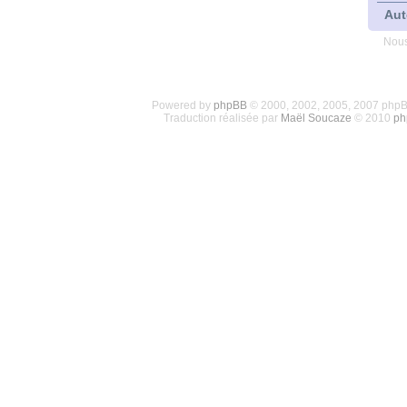
Aut
Nous
Powered by
phpBB
© 2000, 2002, 2005, 2007 php
Traduction réalisée par
Maël Soucaze
© 2010
ph