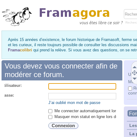
Recher
Après 15 années d’existence, le forum historique de Framasoft, ferme se
et les curieux, il reste toujours possible de consulter les discussions ma
Frama
colibri
qui prend la relève. Si vous avez des questions, on se re
Vous devez vous connecter afin de
modérer ce forum.
Utili
Mot 
utilisateur:
R
conn
 passe:
J’ai oublié mon mot de passe
Me connecter automatiquement lors de chaque 
Fo
Masquer mon statut en ligne lors de cette ses
Les
La 