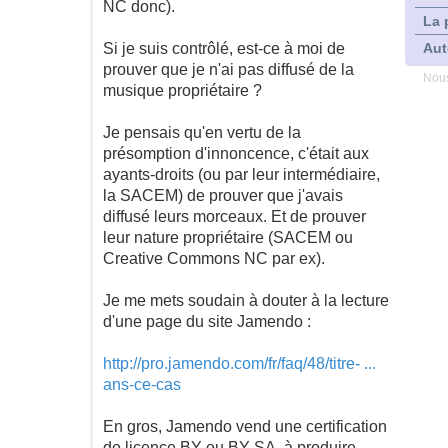
NC donc).
La 
Si je suis contrôlé, est-ce à moi de
Aut
prouver que je n'ai pas diffusé de la
Nous
musique propriétaire ?
Je pensais qu'en vertu de la
présomption d'innoncence, c'était aux
ayants-droits (ou par leur intermédiaire,
la SACEM) de prouver que j'avais
diffusé leurs morceaux. Et de prouver
leur nature propriétaire (SACEM ou
Creative Commons NC par ex).
Je me mets soudain à douter à la lecture
d'une page du site Jamendo :
http://pro.jamendo.com/fr/faq/48/titre- ...
ans-ce-cas
En gros, Jamendo vend une certification
de licence BY ou BY SA, à produire