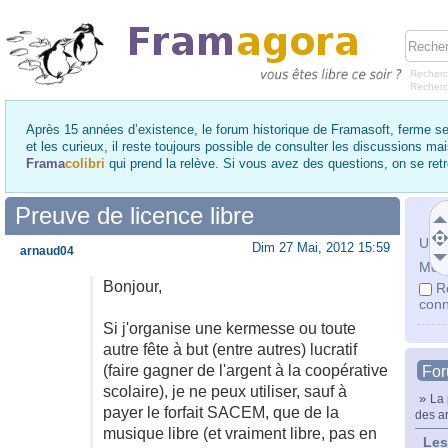
Recherc
Recher
Après 15 années d’existence, le forum historique de Framasoft, ferme se
et les curieux, il reste toujours possible de consulter les discussions ma
Frama
colibri
qui prend la relève. Si vous avez des questions, on se re
Preuve de licence libre
Utili
Dim 27 Mai, 2012 15:59
arnaud04
Mot 
Bonjour,
R
conn
Si j'organise une kermesse ou toute
autre fête à but (entre autres) lucratif
(faire gagner de l'argent à la coopérative
Fo
scolaire), je ne peux utiliser, sauf à
»
La 
payer le forfait SACEM, que de la
des ar
musique libre (et vraiment libre, pas en
Les