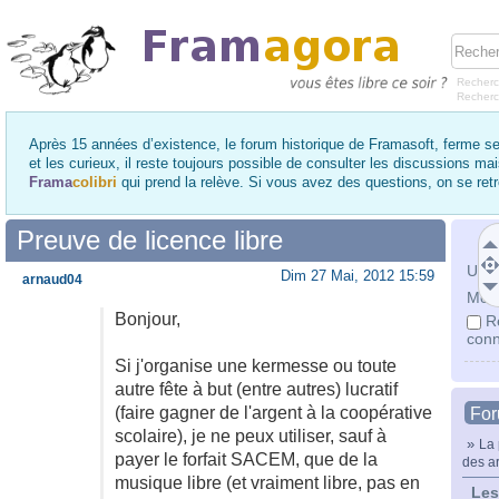
Recherc
Recher
Après 15 années d’existence, le forum historique de Framasoft, ferme se
et les curieux, il reste toujours possible de consulter les discussions ma
Frama
colibri
qui prend la relève. Si vous avez des questions, on se re
Preuve de licence libre
Utili
Dim 27 Mai, 2012 15:59
arnaud04
Mot 
Bonjour,
R
conn
Si j'organise une kermesse ou toute
autre fête à but (entre autres) lucratif
(faire gagner de l'argent à la coopérative
Fo
scolaire), je ne peux utiliser, sauf à
»
La 
payer le forfait SACEM, que de la
des ar
musique libre (et vraiment libre, pas en
Les