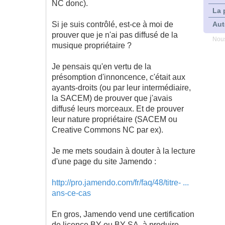
NC donc).
La 
Si je suis contrôlé, est-ce à moi de
Aut
prouver que je n'ai pas diffusé de la
Nous
musique propriétaire ?
Je pensais qu'en vertu de la
présomption d'innoncence, c'était aux
ayants-droits (ou par leur intermédiaire,
la SACEM) de prouver que j'avais
diffusé leurs morceaux. Et de prouver
leur nature propriétaire (SACEM ou
Creative Commons NC par ex).
Je me mets soudain à douter à la lecture
d'une page du site Jamendo :
http://pro.jamendo.com/fr/faq/48/titre- ...
ans-ce-cas
En gros, Jamendo vend une certification
de licence BY ou BY SA, à produire