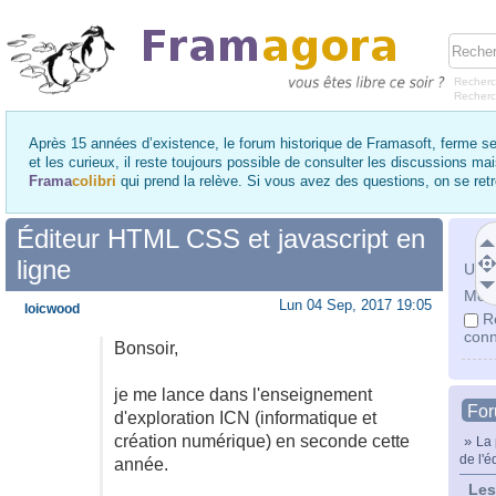
Recherc
Recher
Après 15 années d’existence, le forum historique de Framasoft, ferme se
et les curieux, il reste toujours possible de consulter les discussions ma
Frama
colibri
qui prend la relève. Si vous avez des questions, on se re
Éditeur HTML CSS et javascript en
ligne
Utili
Mot 
Lun 04 Sep, 2017 19:05
loicwood
R
conn
Bonsoir,
je me lance dans l'enseignement
Fo
d'exploration ICN (informatique et
création numérique) en seconde cette
»
La 
de l'é
année.
Les