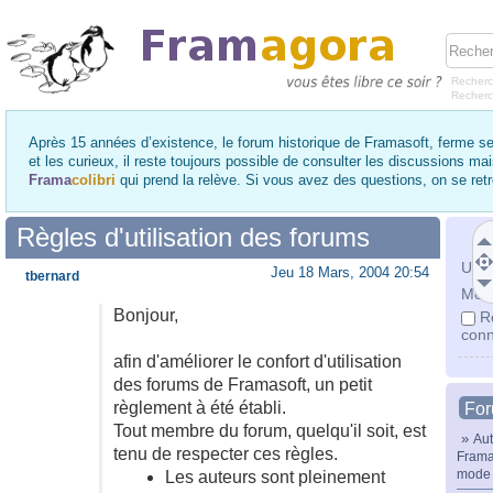
Recherc
Recher
Après 15 années d’existence, le forum historique de Framasoft, ferme se
et les curieux, il reste toujours possible de consulter les discussions ma
Frama
colibri
qui prend la relève. Si vous avez des questions, on se re
Règles d'utilisation des forums
Utili
Jeu 18 Mars, 2004 20:54
tbernard
Mot 
Bonjour,
R
conn
afin d'améliorer le confort d'utilisation
des forums de Framasoft, un petit
règlement à été établi.
Fo
Tout membre du forum, quelqu'il soit, est
»
Aut
tenu de respecter ces règles.
Frama
mode 
Les auteurs sont pleinement