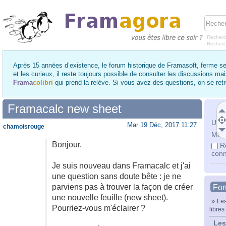
Recherc
Recher
Après 15 années d’existence, le forum historique de Framasoft, ferme se
et les curieux, il reste toujours possible de consulter les discussions ma
Frama
colibri
qui prend la relève. Si vous avez des questions, on se re
Framacalc new sheet
Utili
Mar 19 Déc, 2017 11:27
chamoisrouge
Mot 
Bonjour,
R
conn
Je suis nouveau dans Framacalc et j'ai
une question sans doute bête : je ne
parviens pas à trouver la façon de créer
Fo
une nouvelle feuille (new sheet).
»
Les
Pourriez-vous m'éclairer ?
libres
Les