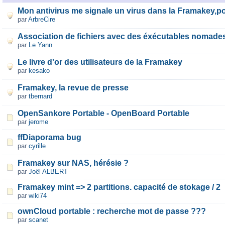
Mon antivirus me signale un virus dans la Framakey,p
par
ArbreCire
Association de fichiers avec des éxécutables nomade
par
Le Yann
Le livre d'or des utilisateurs de la Framakey
par
kesako
Framakey, la revue de presse
par
tbernard
OpenSankore Portable - OpenBoard Portable
par
jerome
ffDiaporama bug
par
cyrille
Framakey sur NAS, hérésie ?
par
Joël ALBERT
Framakey mint => 2 partitions. capacité de stokage / 2
par
wiki74
ownCloud portable : recherche mot de passe ???
par
scanet