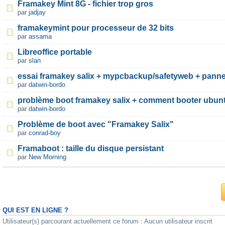
Framakey Mint 8G - fichier trop gros
par
jadjay
framakeymint pour processeur de 32 bits
par
assama
Libreoffice portable
par
slan
essai framakey salix + mypcbackup/safetyweb + panne
par
datwin-bordo
problème boot framakey salix + comment booter ubunt
par
datwin-bordo
Problème de boot avec "Framakey Salix"
par
conrad-boy
Framaboot : taille du disque persistant
par
New Morning
QUI EST EN LIGNE ?
Utilisateur(s) parcourant actuellement ce forum : Aucun utilisateur inscrit