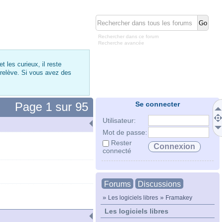
Rechercher dans ce forum
Recherche avancée
 les curieux, il reste
 relève. Si vous avez des
Page
1
sur
95
Se connecter
Utilisateur:
Mot de passe:
Rester
connecté
Forums
Discussions
»
»
Les logiciels libres
Framakey
Les logiciels libres