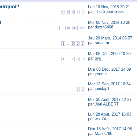
ourquoi?
Lun 16 Nov, 2015 20:21
par
The Super Geek
1
2
3
4
5
s
Mer 05 Nov, 2014 10:38
par
dszth6468
...
1
46
47
48
Jeu 20 Mars, 2014 05:57
par
smastar
...
1
5
6
7
Mar 08 Déc, 2009 10:30
par
pyg
...
1
7
8
9
Dim 03 Déc, 2017 14:09
par
jerome
Mar 12 Sep, 2017 10:34
par
janolap1
1
2
Mer 30 Août, 2017 12:27
par
Joël ALBERT
Lun 28 Août, 2017 16:03
par
wiki74
Dim 13 Août, 2017 14:08
par
Markk786