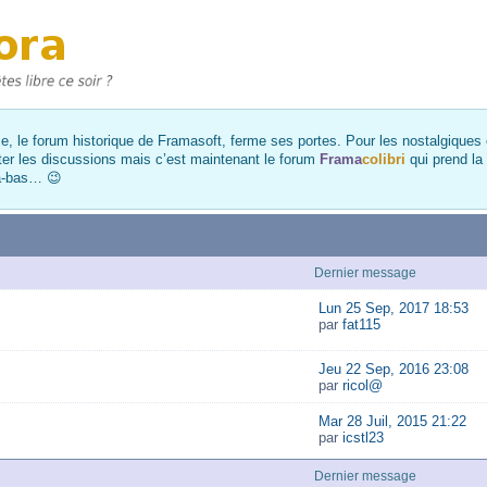
, le forum historique de Framasoft, ferme ses portes. Pour les nostalgiques et
ter les discussions mais c’est maintenant le forum
Frama
colibri
qui prend la
là-bas… 😉
Dernier message
Lun 25 Sep, 2017 18:53
par
fat115
Jeu 22 Sep, 2016 23:08
par
ricol@
Mar 28 Juil, 2015 21:22
par
icstl23
Dernier message