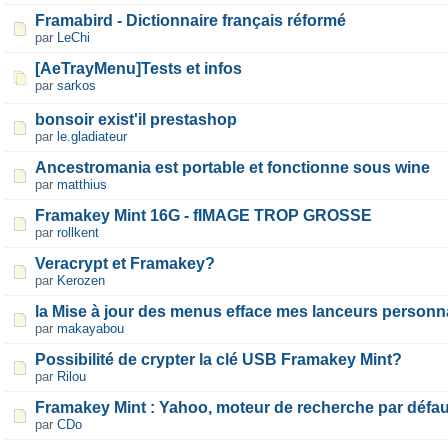
Framabird - Dictionnaire français réformé
par
LeChi
[AeTrayMenu]Tests et infos
par
sarkos
bonsoir exist'il prestashop
par
le.gladiateur
Ancestromania est portable et fonctionne sous wine
par
matthius
Framakey Mint 16G - fIMAGE TROP GROSSE
par
rollkent
Veracrypt et Framakey?
par
Kerozen
la Mise à jour des menus efface mes lanceurs personn
par
makayabou
Possibilité de crypter la clé USB Framakey Mint?
par
Rilou
Framakey Mint : Yahoo, moteur de recherche par défau
par
CDo