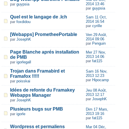
2014 13:46
par
guypsia
par
guypsia
Quel est le langage de .lch
Sam 11 Oct,
2014 16:54
par
foxdidou
par
cyrille
[Webapps] PrometheePortable
Ven 29 Août,
2014 09:06
par
JosephK
par
Penguin
Page Blanche aprés installation
Mer 27 Nov,
2013 14:06
de PMB
par
fat115
par
igorlegall
Trojan dans Framabird et
Sam 16 Nov,
2013 12:23
Framafox !!!!!
par
Hipocamp
par
poisskai
Idées de refonte du Framakey
Jeu 08 Août,
2013 12:17
Webapps Manager
par
JosephK
par
JosephK
Plusieurs bugs sur PMB
Dim 17 Mars,
2013 19:16
par
igorle
par
fat115
Wordpress et permaliens
Mar 04 Déc,