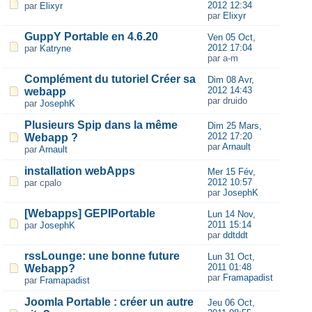
2012 12:34
par
Elixyr
par
Elixyr
GuppY Portable en 4.6.20
Ven 05 Oct,
2012 17:04
par
Katryne
par a-m
Complément du tutoriel Créer sa
Dim 08 Avr,
2012 14:43
webapp
par druido
par
JosephK
Plusieurs Spip dans la même
Dim 25 Mars,
2012 17:20
Webapp ?
par
Arnault
par
Arnault
installation webApps
Mer 15 Fév,
2012 10:57
par cpalo
par
JosephK
[Webapps] GEPIPortable
Lun 14 Nov,
2011 15:14
par
JosephK
par
ddtddt
rssLounge: une bonne future
Lun 31 Oct,
2011 01:48
Webapp?
par
Framapadist
par
Framapadist
Joomla Portable : créer un autre
Jeu 06 Oct,