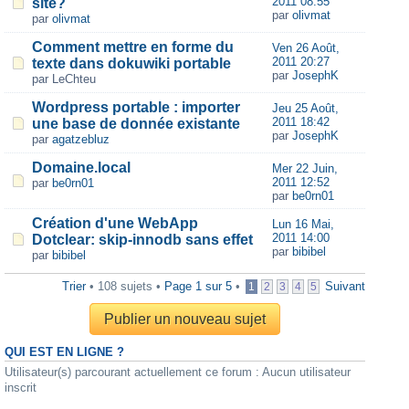
2011 08:55
site?
par
olivmat
par
olivmat
Comment mettre en forme du
Ven 26 Août,
2011 20:27
texte dans dokuwiki portable
par
JosephK
par LeChteu
Wordpress portable : importer
Jeu 25 Août,
2011 18:42
une base de donnée existante
par
JosephK
par
agatzebluz
Domaine.local
Mer 22 Juin,
2011 12:52
par
be0rn01
par
be0rn01
Création d'une WebApp
Lun 16 Mai,
2011 14:00
Dotclear: skip-innodb sans effet
par
bibibel
par
bibibel
Trier
• 108 sujets •
Page
1
sur
5
•
Suivant
1
2
3
4
5
Publier un nouveau sujet
QUI EST EN LIGNE ?
Utilisateur(s) parcourant actuellement ce forum : Aucun utilisateur
inscrit