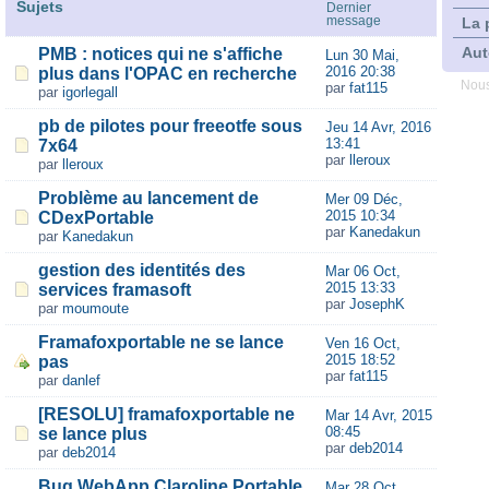
Sujets
Dernier
message
La 
Aut
PMB : notices qui ne s'affiche
Lun 30 Mai,
2016 20:38
plus dans l'OPAC en recherche
Nous
par
fat115
par
igorlegall
pb de pilotes pour freeotfe sous
Jeu 14 Avr, 2016
13:41
7x64
par
lleroux
par
lleroux
Problème au lancement de
Mer 09 Déc,
2015 10:34
CDexPortable
par
Kanedakun
par
Kanedakun
gestion des identités des
Mar 06 Oct,
2015 13:33
services framasoft
par
JosephK
par
moumoute
Framafoxportable ne se lance
Ven 16 Oct,
2015 18:52
pas
par
fat115
par
danlef
[RESOLU] framafoxportable ne
Mar 14 Avr, 2015
08:45
se lance plus
par
deb2014
par
deb2014
Bug WebApp Claroline Portable
Mar 28 Oct,