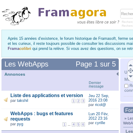
Recherc
Recher
Après 15 années d’existence, le forum historique de Framasoft, ferme se
et les curieux, il reste toujours possible de consulter les discussions ma
Frama
colibri
qui prend la relève. Si vous avez des questions, on se re
Les WebApps
Page
1
sur
5
Utili
Annonces
Mot 
Dernier
R
message
conn
Liste des applications et version
Jeu 22 Sep,
2016 23:08
par
takshil
1
2
3
par
ricol@
Fo
WebApps : bugs et features
Lun 20 Fév,
2012 23:16
»
requests
Les
par
cyrille
WebA
par
pyg
...
1
4
5
6
Les