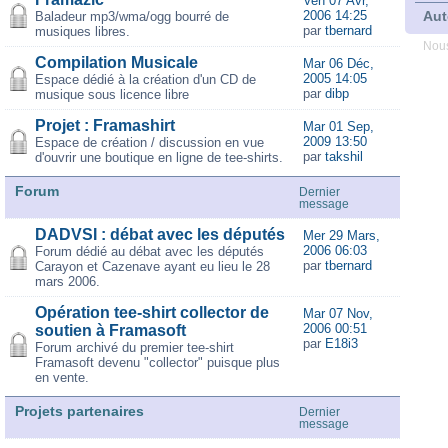
Ven 07 Avr,
2006 14:25
Aut
Baladeur mp3/wma/ogg bourré de
par
tbernard
musiques libres.
Nous
Compilation Musicale
Mar 06 Déc,
2005 14:05
Espace dédié à la création d'un CD de
par
dibp
musique sous licence libre
Projet : Framashirt
Mar 01 Sep,
2009 13:50
Espace de création / discussion en vue
par
takshil
d'ouvrir une boutique en ligne de tee-shirts.
Forum
Dernier
message
DADVSI : débat avec les députés
Mer 29 Mars,
2006 06:03
Forum dédié au débat avec les députés
par
tbernard
Carayon et Cazenave ayant eu lieu le 28
mars 2006.
Opération tee-shirt collector de
Mar 07 Nov,
2006 00:51
soutien à Framasoft
par
E18i3
Forum archivé du premier tee-shirt
Framasoft devenu "collector" puisque plus
en vente.
Projets partenaires
Dernier
message