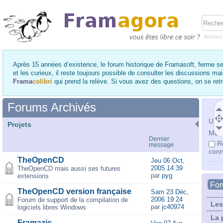
Recher
Après 15 années d’existence, le forum historique de Framasoft, ferme se
et les curieux, il reste toujours possible de consulter les discussions ma
Frama
colibri
qui prend la relève. Si vous avez des questions, on se re
Forums Archivés
Utili
Projets
Mot 
Dernier
R
message
conn
TheOpenCD
Jeu 06 Oct,
2005 14:39
TheOpenCD mais aussi ses futures
par
pyg
extensions
Fo
TheOpenCD version française
Sam 23 Déc,
2006 19:24
Forum de support de la compilation de
Les
par
jc40974
logiciels libres Windows
La 
Framazic