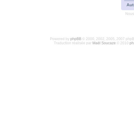
Aut
Nous
Powered by
phpBB
© 2000, 2002, 2005, 2007 php
Traduction réalisée par
Maël Soucaze
© 2010
ph