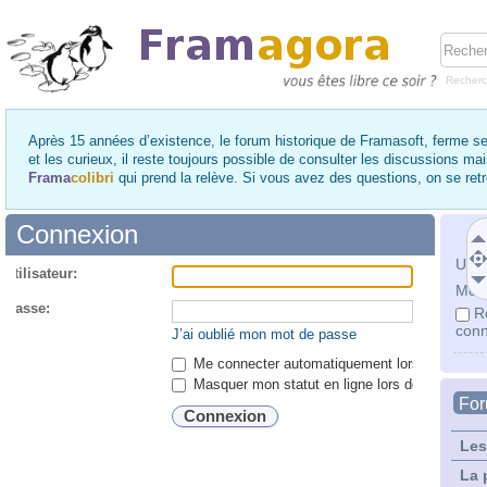
Recher
Après 15 années d’existence, le forum historique de Framasoft, ferme se
et les curieux, il reste toujours possible de consulter les discussions ma
Frama
colibri
qui prend la relève. Si vous avez des questions, on se re
Connexion
Utili
utilisateur:
Mot 
 passe:
R
conn
J’ai oublié mon mot de passe
Me connecter automatiquement lors de chaque 
Masquer mon statut en ligne lors de cette ses
Fo
Les
La 