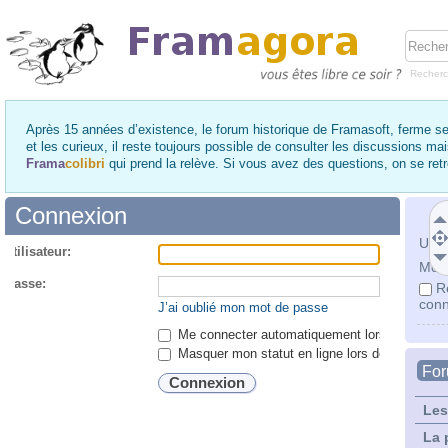
Recher
Après 15 années d’existence, le forum historique de Framasoft, ferme se
et les curieux, il reste toujours possible de consulter les discussions ma
Frama
colibri
qui prend la relève. Si vous avez des questions, on se re
Connexion
Utili
utilisateur:
Mot 
 passe:
R
conn
J’ai oublié mon mot de passe
Me connecter automatiquement lors de chaque 
Masquer mon statut en ligne lors de cette ses
Fo
Les
La 