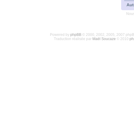
Aut
Nous
Powered by
phpBB
© 2000, 2002, 2005, 2007 php
Traduction réalisée par
Maël Soucaze
© 2010
ph