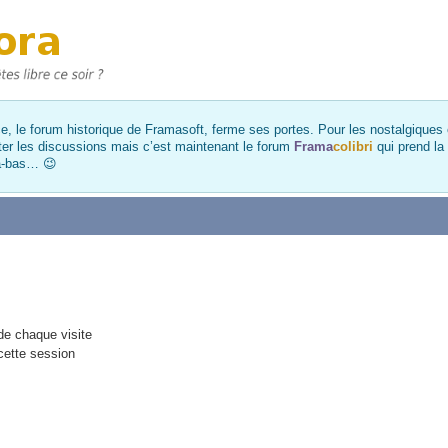
, le forum historique de Framasoft, ferme ses portes. Pour les nostalgiques et
ter les discussions mais c’est maintenant le forum
Frama
colibri
qui prend la
là-bas… 😉
e chaque visite
cette session