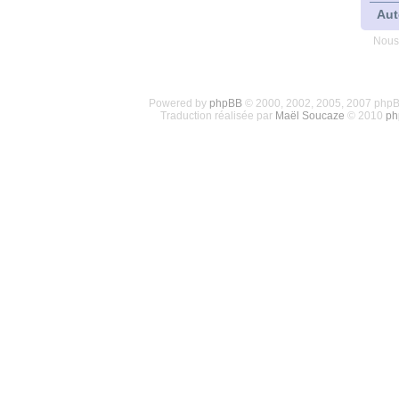
Aut
Nous
Powered by
phpBB
© 2000, 2002, 2005, 2007 php
Traduction réalisée par
Maël Soucaze
© 2010
ph