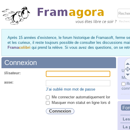
Recher
Après 15 années d’existence, le forum historique de Framasoft, ferme se
et les curieux, il reste toujours possible de consulter les discussions ma
Frama
colibri
qui prend la relève. Si vous avez des questions, on se re
Connexion
Utili
utilisateur:
Mot 
 passe:
R
conn
J’ai oublié mon mot de passe
Me connecter automatiquement lors de chaque 
Masquer mon statut en ligne lors de cette ses
Fo
Les
La 