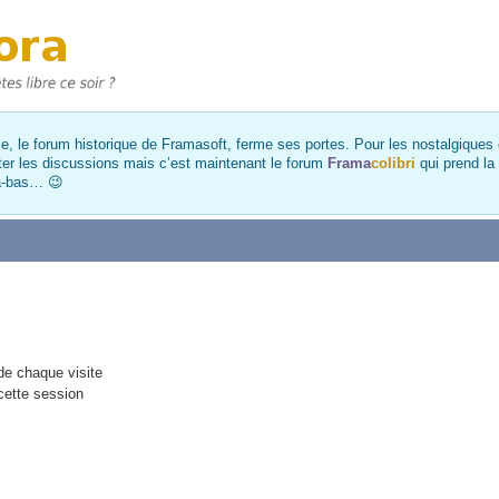
, le forum historique de Framasoft, ferme ses portes. Pour les nostalgiques et
ter les discussions mais c’est maintenant le forum
Frama
colibri
qui prend la
là-bas… 😉
e chaque visite
cette session