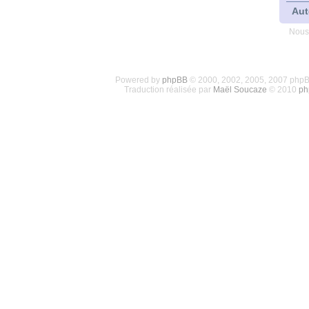
Aut
Nous
Powered by
phpBB
© 2000, 2002, 2005, 2007 php
Traduction réalisée par
Maël Soucaze
© 2010
ph