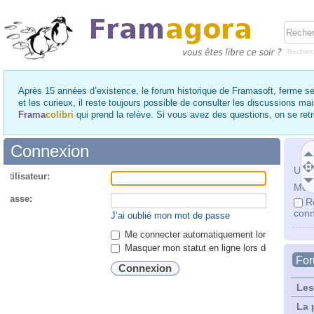
Recher
Après 15 années d’existence, le forum historique de Framasoft, ferme se
et les curieux, il reste toujours possible de consulter les discussions ma
Frama
colibri
qui prend la relève. Si vous avez des questions, on se re
Connexion
Utili
utilisateur:
Mot 
 passe:
R
conn
J’ai oublié mon mot de passe
Me connecter automatiquement lors de chaque 
Masquer mon statut en ligne lors de cette ses
Fo
Les
La 