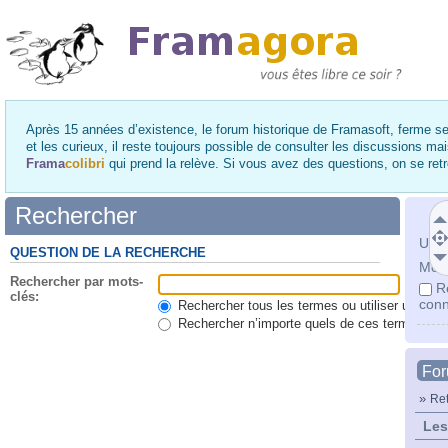
Après 15 années d’existence, le forum historique de Framasoft, ferme se
et les curieux, il reste toujours possible de consulter les discussions ma
Frama
colibri
qui prend la relève. Si vous avez des questions, on se re
Rechercher
Utili
QUESTION DE LA RECHERCHE
Mot 
Rechercher par mots-
R
clés:
conn
Rechercher tous les termes ou utiliser une qu
Rechercher n’importe quels de ces termes
Fo
»
Ret
Les