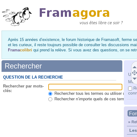
Après 15 années d’existence, le forum historique de Framasoft, ferme se
et les curieux, il reste toujours possible de consulter les discussions ma
Frama
colibri
qui prend la relève. Si vous avez des questions, on se re
Rechercher
Utili
QUESTION DE LA RECHERCHE
Mot 
Rechercher par mots-
R
clés:
conn
Rechercher tous les termes ou utiliser une qu
Rechercher n’importe quels de ces termes
Fo
»
Ret
Les