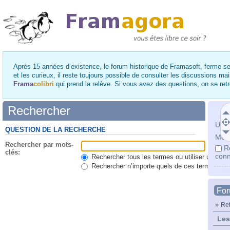
Après 15 années d’existence, le forum historique de Framasoft, ferme se
et les curieux, il reste toujours possible de consulter les discussions ma
Frama
colibri
qui prend la relève. Si vous avez des questions, on se re
Rechercher
Utili
QUESTION DE LA RECHERCHE
Mot 
Rechercher par mots-
R
clés:
conn
Rechercher tous les termes ou utiliser une qu
Rechercher n’importe quels de ces termes
Fo
»
Ret
Les