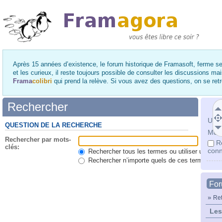
Après 15 années d’existence, le forum historique de Framasoft, ferme se
et les curieux, il reste toujours possible de consulter les discussions ma
Frama
colibri
qui prend la relève. Si vous avez des questions, on se re
Rechercher
Utili
QUESTION DE LA RECHERCHE
Mot 
Rechercher par mots-
R
clés:
conn
Rechercher tous les termes ou utiliser une qu
Rechercher n’importe quels de ces termes
Fo
»
Ret
Les