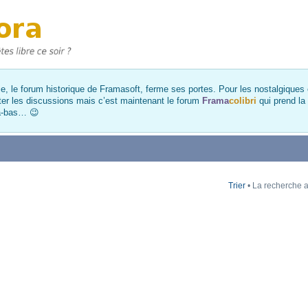
, le forum historique de Framasoft, ferme ses portes. Pour les nostalgiques et
ter les discussions mais c’est maintenant le forum
Frama
colibri
qui prend la
là-bas… 😉
Trier
• La recherche a