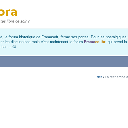
, le forum historique de Framasoft, ferme ses portes. Pour les nostalgiques et
ter les discussions mais c’est maintenant le forum
Frama
colibri
qui prend la
là-bas… 😉
Trier
• La recherche a