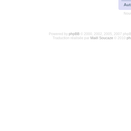
Aut
Nous
Powered by
phpBB
© 2000, 2002, 2005, 2007 php
Traduction réalisée par
Maël Soucaze
© 2010
ph