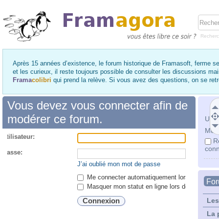
Recher
Après 15 années d’existence, le forum historique de Framasoft, ferme se
et les curieux, il reste toujours possible de consulter les discussions ma
Frama
colibri
qui prend la relève. Si vous avez des questions, on se re
Vous devez vous connecter afin de
modérer ce forum.
Utili
Mot 
utilisateur:
R
conn
 passe:
J’ai oublié mon mot de passe
Me connecter automatiquement lors de chaque 
Fo
Masquer mon statut en ligne lors de cette ses
Les
La 