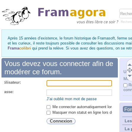
Recher
Après 15 années d’existence, le forum historique de Framasoft, ferme se
et les curieux, il reste toujours possible de consulter les discussions ma
Frama
colibri
qui prend la relève. Si vous avez des questions, on se re
Vous devez vous connecter afin de
modérer ce forum.
Utili
Mot 
utilisateur:
R
conn
 passe:
J’ai oublié mon mot de passe
Me connecter automatiquement lors de chaque 
Fo
Masquer mon statut en ligne lors de cette ses
Les
La 