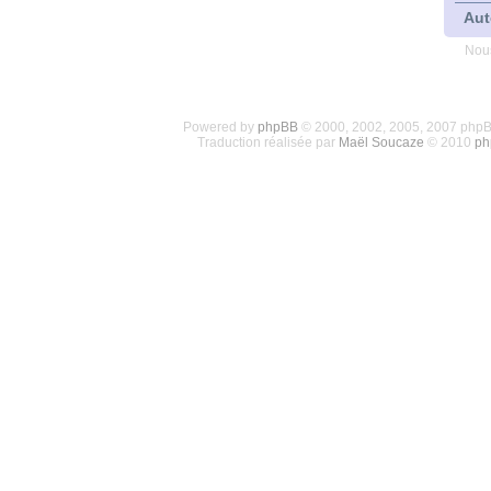
Aut
Nous
Powered by
phpBB
© 2000, 2002, 2005, 2007 php
Traduction réalisée par
Maël Soucaze
© 2010
ph