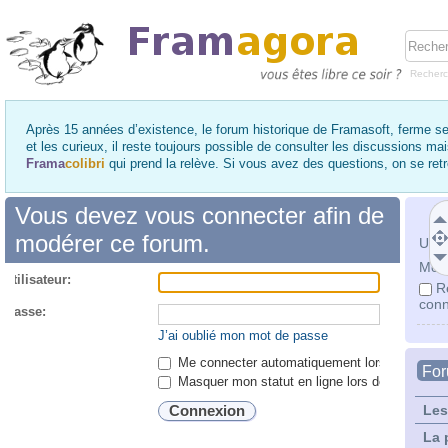
Recher
Après 15 années d’existence, le forum historique de Framasoft, ferme se
et les curieux, il reste toujours possible de consulter les discussions ma
Frama
colibri
qui prend la relève. Si vous avez des questions, on se re
Vous devez vous connecter afin de
modérer ce forum.
Utili
Mot 
utilisateur:
R
conn
 passe:
J’ai oublié mon mot de passe
Me connecter automatiquement lors de chaque 
Fo
Masquer mon statut en ligne lors de cette ses
Les
La 