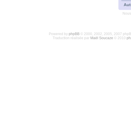
Aut
Nous
Powered by
phpBB
© 2000, 2002, 2005, 2007 php
Traduction réalisée par
Maël Soucaze
© 2010
ph