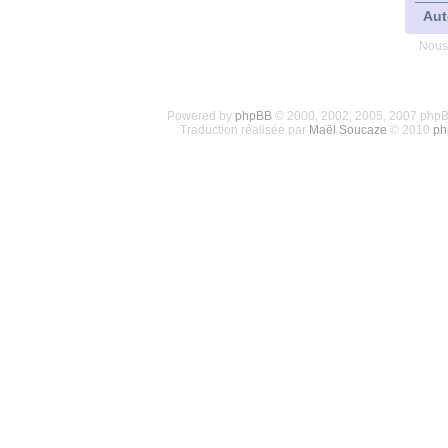
Aut
Nous
Powered by
phpBB
© 2000, 2002, 2005, 2007 php
Traduction réalisée par
Maël Soucaze
© 2010
ph