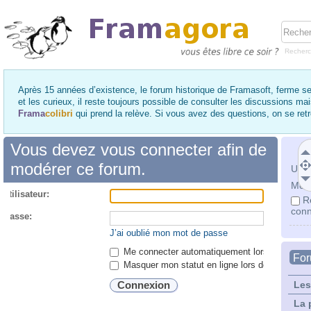
Recher
Après 15 années d’existence, le forum historique de Framasoft, ferme se
et les curieux, il reste toujours possible de consulter les discussions ma
Frama
colibri
qui prend la relève. Si vous avez des questions, on se re
Vous devez vous connecter afin de
modérer ce forum.
Utili
Mot 
utilisateur:
R
conn
 passe:
J’ai oublié mon mot de passe
Me connecter automatiquement lors de chaque 
Fo
Masquer mon statut en ligne lors de cette ses
Les
La 