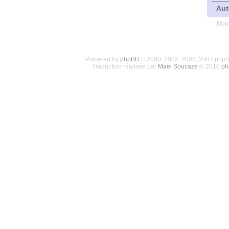
Aut
Nous
Powered by
phpBB
© 2000, 2002, 2005, 2007 php
Traduction réalisée par
Maël Soucaze
© 2010
ph