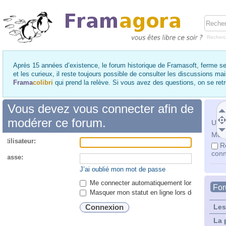
Recher
Après 15 années d’existence, le forum historique de Framasoft, ferme se
et les curieux, il reste toujours possible de consulter les discussions ma
Frama
colibri
qui prend la relève. Si vous avez des questions, on se re
Vous devez vous connecter afin de
modérer ce forum.
Utili
Mot 
utilisateur:
R
conn
 passe:
J’ai oublié mon mot de passe
Me connecter automatiquement lors de chaque 
Fo
Masquer mon statut en ligne lors de cette ses
Les
La 