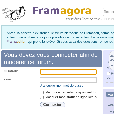
Recher
Après 15 années d’existence, le forum historique de Framasoft, ferme se
et les curieux, il reste toujours possible de consulter les discussions ma
Frama
colibri
qui prend la relève. Si vous avez des questions, on se re
Vous devez vous connecter afin de
modérer ce forum.
Utili
Mot 
utilisateur:
R
conn
 passe:
J’ai oublié mon mot de passe
Me connecter automatiquement lors de chaque 
Fo
Masquer mon statut en ligne lors de cette ses
Les
La 