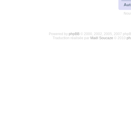
Aut
Nous
Powered by
phpBB
© 2000, 2002, 2005, 2007 php
Traduction réalisée par
Maël Soucaze
© 2010
ph