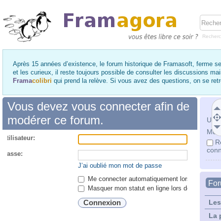
Recher
Après 15 années d’existence, le forum historique de Framasoft, ferme se
et les curieux, il reste toujours possible de consulter les discussions ma
Frama
colibri
qui prend la relève. Si vous avez des questions, on se re
Vous devez vous connecter afin de
modérer ce forum.
Utili
Mot 
utilisateur:
R
conn
 passe:
J’ai oublié mon mot de passe
Me connecter automatiquement lors de chaque 
Fo
Masquer mon statut en ligne lors de cette ses
Les
La 