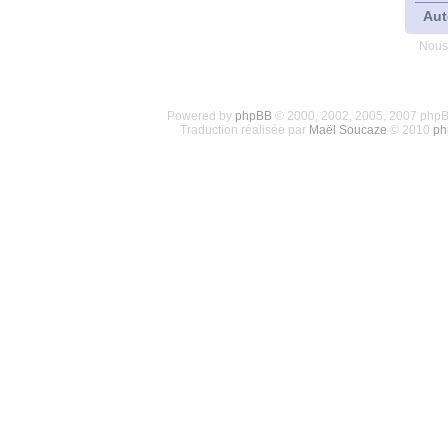
Aut
Nous
Powered by
phpBB
© 2000, 2002, 2005, 2007 php
Traduction réalisée par
Maël Soucaze
© 2010
ph