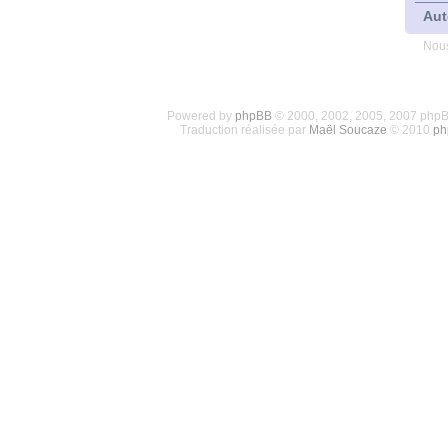
Aut
Nous
Powered by
phpBB
© 2000, 2002, 2005, 2007 php
Traduction réalisée par
Maël Soucaze
© 2010
ph