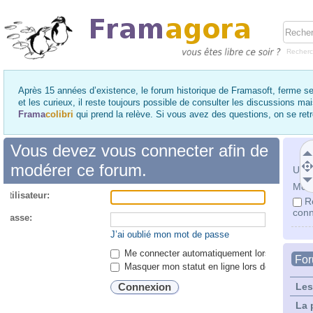
Recher
Après 15 années d’existence, le forum historique de Framasoft, ferme se
et les curieux, il reste toujours possible de consulter les discussions ma
Frama
colibri
qui prend la relève. Si vous avez des questions, on se re
Vous devez vous connecter afin de
modérer ce forum.
Utili
Mot 
utilisateur:
R
conn
 passe:
J’ai oublié mon mot de passe
Me connecter automatiquement lors de chaque 
Fo
Masquer mon statut en ligne lors de cette ses
Les
La 