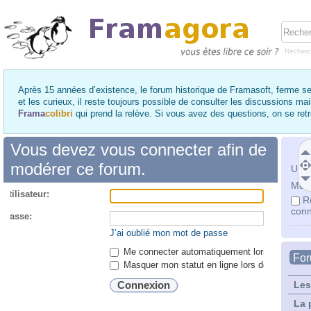
Recher
Après 15 années d’existence, le forum historique de Framasoft, ferme se
et les curieux, il reste toujours possible de consulter les discussions ma
Frama
colibri
qui prend la relève. Si vous avez des questions, on se re
Vous devez vous connecter afin de
modérer ce forum.
Utili
Mot 
utilisateur:
R
conn
 passe:
J’ai oublié mon mot de passe
Me connecter automatiquement lors de chaque 
Fo
Masquer mon statut en ligne lors de cette ses
Les
La 