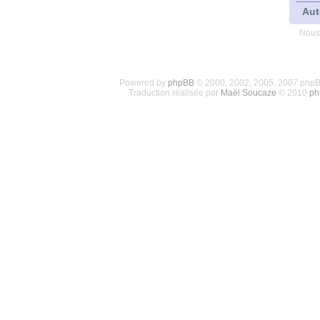
Aut
Nous
Powered by
phpBB
© 2000, 2002, 2005, 2007 php
Traduction réalisée par
Maël Soucaze
© 2010
ph