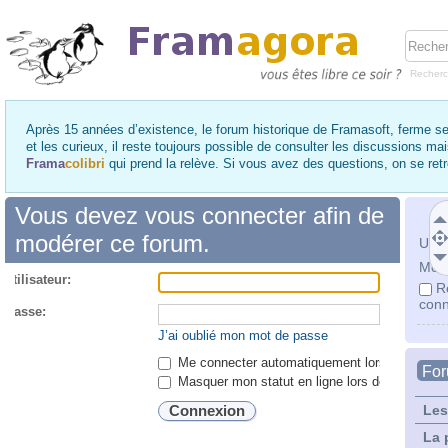
Recher
Après 15 années d’existence, le forum historique de Framasoft, ferme se
et les curieux, il reste toujours possible de consulter les discussions ma
Frama
colibri
qui prend la relève. Si vous avez des questions, on se re
Vous devez vous connecter afin de
modérer ce forum.
Utili
Mot 
utilisateur:
R
conn
 passe:
J’ai oublié mon mot de passe
Me connecter automatiquement lors de chaque 
Fo
Masquer mon statut en ligne lors de cette ses
Les
La 