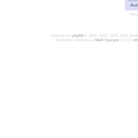
Aut
Nous
Powered by
phpBB
© 2000, 2002, 2005, 2007 php
Traduction réalisée par
Maël Soucaze
© 2010
ph