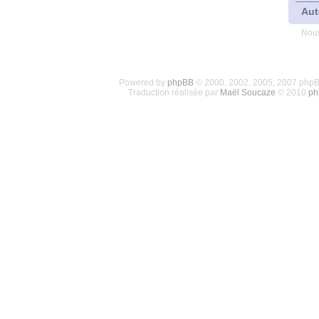
Aut
Nous
Powered by
phpBB
© 2000, 2002, 2005, 2007 php
Traduction réalisée par
Maël Soucaze
© 2010
ph