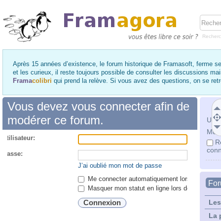
Recher
Après 15 années d’existence, le forum historique de Framasoft, ferme se
et les curieux, il reste toujours possible de consulter les discussions ma
Frama
colibri
qui prend la relève. Si vous avez des questions, on se re
Vous devez vous connecter afin de
modérer ce forum.
Utili
Mot 
utilisateur:
R
conn
 passe:
J’ai oublié mon mot de passe
Me connecter automatiquement lors de chaque 
Fo
Masquer mon statut en ligne lors de cette ses
Les
La 