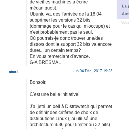
de vieilles machines à écrire
La 
mécaniques).
Ubuntu va, dès l'arrivée de la 18.04
Aut
supprimer les versions 32 bits
Nous
(dommage pour le cas qui m'occupe) et
n'est probablement pas le seul.
Où pourrais-je donc trouver une/des
distro/s dont le support 32 bits va encore
durer... un certain temps?
En vous remerciant d'avance.
G-A BRESMAL
Lun 04 Déc, 2017 19:23
obor2
Bonsoir,
C'est une belle initiative!
J'ai jeté un oeil à Distrowatch qui permet
de définir des critères de choix de
distributions Linux (j'ai utilisé une
architecture i686 pour limiter au 32 bits)