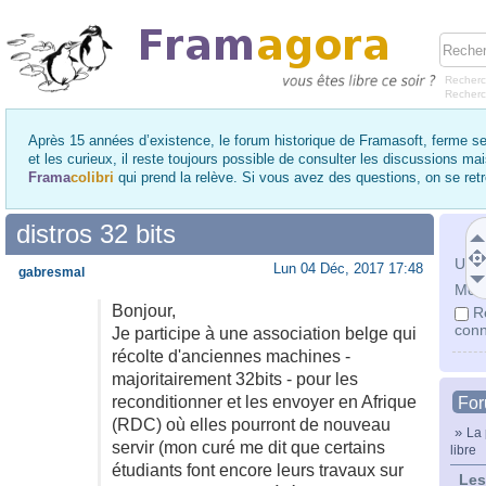
Recherc
Recher
Après 15 années d’existence, le forum historique de Framasoft, ferme se
et les curieux, il reste toujours possible de consulter les discussions ma
Frama
colibri
qui prend la relève. Si vous avez des questions, on se re
distros 32 bits
Utili
Lun 04 Déc, 2017 17:48
gabresmal
Mot 
Bonjour,
R
conn
Je participe à une association belge qui
récolte d'anciennes machines -
majoritairement 32bits - pour les
reconditionner et les envoyer en Afrique
Fo
(RDC) où elles pourront de nouveau
»
La 
servir (mon curé me dit que certains
libre
étudiants font encore leurs travaux sur
Les