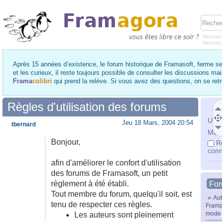
Recherc
Recher
Après 15 années d’existence, le forum historique de Framasoft, ferme se
et les curieux, il reste toujours possible de consulter les discussions ma
Frama
colibri
qui prend la relève. Si vous avez des questions, on se re
Règles d'utilisation des forums
Utili
Jeu 18 Mars, 2004 20:54
tbernard
Mot 
Bonjour,
R
conn
afin d'améliorer le confort d'utilisation
des forums de Framasoft, un petit
règlement à été établi.
Fo
Tout membre du forum, quelqu'il soit, est
»
Aut
tenu de respecter ces règles.
Frama
mode 
Les auteurs sont pleinement