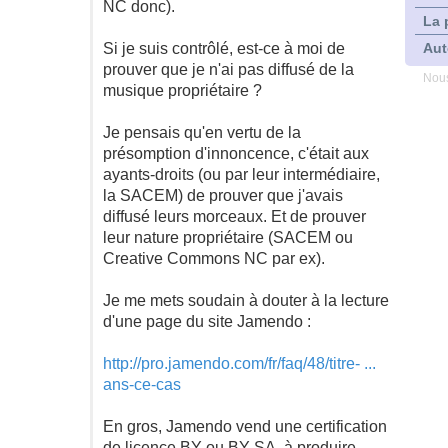
NC donc).
La 
Si je suis contrôlé, est-ce à moi de
Aut
prouver que je n'ai pas diffusé de la
Nous
musique propriétaire ?
Je pensais qu'en vertu de la
présomption d'innoncence, c'était aux
ayants-droits (ou par leur intermédiaire,
la SACEM) de prouver que j'avais
diffusé leurs morceaux. Et de prouver
leur nature propriétaire (SACEM ou
Creative Commons NC par ex).
Je me mets soudain à douter à la lecture
d'une page du site Jamendo :
http://pro.jamendo.com/fr/faq/48/titre- ...
ans-ce-cas
En gros, Jamendo vend une certification
de licence BY ou BY SA, à produire