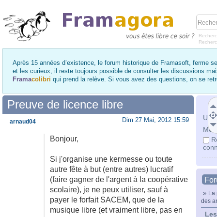
Recherc
Recher
Après 15 années d’existence, le forum historique de Framasoft, ferme se
et les curieux, il reste toujours possible de consulter les discussions ma
Frama
colibri
qui prend la relève. Si vous avez des questions, on se re
Preuve de licence libre
Utili
Dim 27 Mai, 2012 15:59
arnaud04
Mot 
Bonjour,
R
conn
Si j'organise une kermesse ou toute
autre fête à but (entre autres) lucratif
(faire gagner de l'argent à la coopérative
Fo
scolaire), je ne peux utiliser, sauf à
»
La 
payer le forfait SACEM, que de la
des ar
musique libre (et vraiment libre, pas en
Les