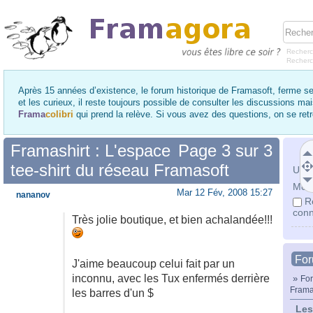
Recherc
Recher
Après 15 années d’existence, le forum historique de Framasoft, ferme se
et les curieux, il reste toujours possible de consulter les discussions ma
Frama
colibri
qui prend la relève. Si vous avez des questions, on se re
Framashirt : L'espace
Page
3
sur
3
tee-shirt du réseau Framasoft
Utili
Mot 
Mar 12 Fév, 2008 15:27
nananov
R
conn
Très jolie boutique, et bien achalandée!!!
Fo
J'aime beaucoup celui fait par un
inconnu, avec les Tux enfermés derrière
»
For
Frama
les barres d'un $
Les