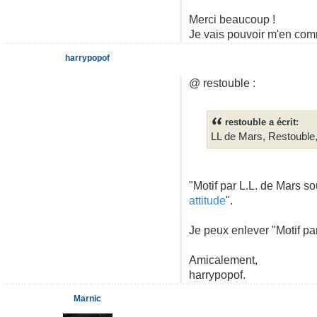
Merci beaucoup !
Je vais pouvoir m'en comm
harrypopof
@ restouble :
restouble a écrit:
LL de Mars, Restouble,
"Motif par L.L. de Mars so
attitude
".
Je peux enlever "Motif par"
Amicalement,
harrypopof.
Marnic