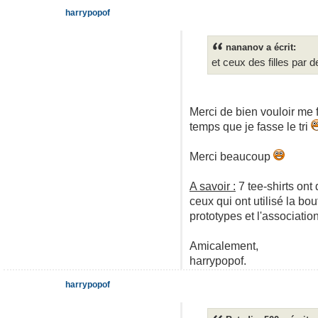
harrypopof
nananov a écrit:
et ceux des filles par 
Merci de bien vouloir me 
temps que je fasse le tri
Merci beaucoup
A savoir :
7 tee-shirts ont
ceux qui ont utilisé la b
prototypes et l'associatio
Amicalement,
harrypopof.
harrypopof