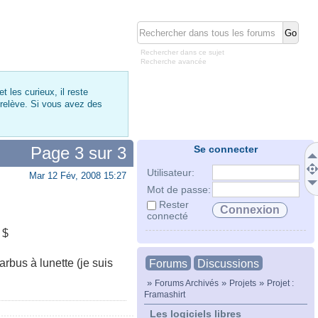
Rechercher dans ce sujet
Recherche avancée
 les curieux, il reste
 relève. Si vous avez des
Page
3
sur
3
Se connecter
Utilisateur:
Mar 12 Fév, 2008 15:27
Mot de passe:
Rester
connecté
 $
arbus à lunette (je suis
Forums
Discussions
»
»
»
Forums Archivés
Projets
Projet :
Framashirt
Les logiciels libres