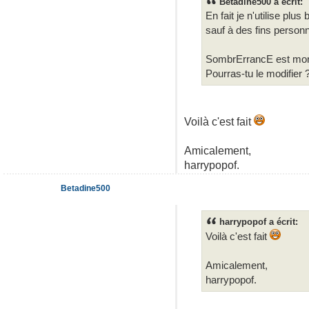
Betadine500 a écrit:
En fait je n'utilise pl
sauf à des fins person
SombrErrancE est mon i
Pourras-tu le modifier 
Voilà c'est fait
Amicalement,
harrypopof.
Betadine500
harrypopof a écrit:
Voilà c'est fait
Amicalement,
harrypopof.