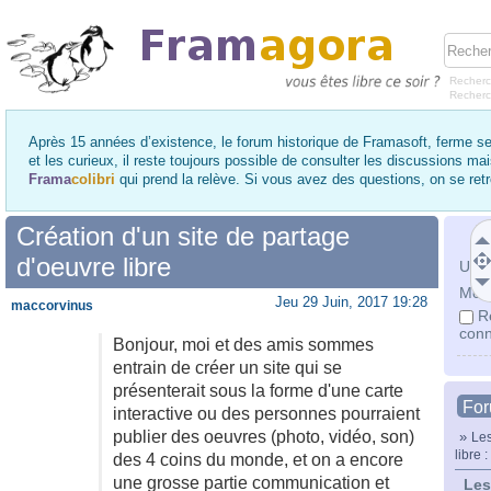
Recherc
Recher
Après 15 années d’existence, le forum historique de Framasoft, ferme se
et les curieux, il reste toujours possible de consulter les discussions ma
Frama
colibri
qui prend la relève. Si vous avez des questions, on se re
Création d'un site de partage
d'oeuvre libre
Utili
Mot 
Jeu 29 Juin, 2017 19:28
maccorvinus
R
conn
Bonjour, moi et des amis sommes
entrain de créer un site qui se
présenterait sous la forme d'une carte
Fo
interactive ou des personnes pourraient
publier des oeuvres (photo, vidéo, son)
»
Les
libre 
des 4 coins du monde, et on a encore
une grosse partie communication et
Les