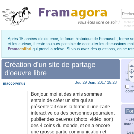
Recherc
Recher
Après 15 années d’existence, le forum historique de Framasoft, ferme se
et les curieux, il reste toujours possible de consulter les discussions ma
Frama
colibri
qui prend la relève. Si vous avez des questions, on se re
Création d'un site de partage
d'oeuvre libre
Utili
Mot 
Jeu 29 Juin, 2017 19:28
maccorvinus
R
conn
Bonjour, moi et des amis sommes
entrain de créer un site qui se
présenterait sous la forme d'une carte
Fo
interactive ou des personnes pourraient
publier des oeuvres (photo, vidéo, son)
»
Les
libre 
des 4 coins du monde, et on a encore
une grosse partie communication et
Les