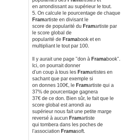
en arrondissant au supérieur le tout.
5. On calcule le pourcentage de chaque
Fram
artiste en divisant le
score de popularité du
Fram
artiste par
le score global de
popularité de
Frama
book et en
multipliant le tout par 100.
Il y aurait une page "don à
Frama
book".
Ici, on pourrait donner
d'un coup à tous les
Fram
artistes en
sachant que par exemple si
on donnes 100€, le
Fram
artiste qui a
37% de pourcentage gagnera
37€ de ce don. Bien sûr, le fait que le
score global est arrondi au
supérieur nous fait une petite marge
reversé à aucun
Fram
artiste
qui tombera dans les poches de
l'association
Frama
soft.