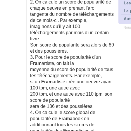
2. On calcule un score de popularité de
Les
chaque oeuvre en prenant l'arc
La 
tangente du nombre de téléchargements
Aut
de ce mois-ci. Par exemple,
imaginons qu'il y ait 100
Nous
téléchargements par mois d'un certain
livre.
Son score de popularité sera alors de 89
et des poussières.
3. Pour le score de popularité d'un
Fram
artiste, on fait la
moyenne du score de popularité de tous
les téléchargements. Par exemple,
si un
Fram
artiste crée une oeuvre ayant
100 tpm, une autre avec
200 tpm, et une autre avec 110 tpm, son
score de popularité
sera de 136 et des poussières.
4. On calcule le score global de
popularité de
Frama
book en
additionnant tous les scores de
popularités des
Fram
artistes et