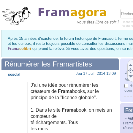
Recherc
Recher
Après 15 années d’existence, le forum historique de Framasoft, ferme se
et les curieux, il reste toujours possible de consulter les discussions ma
Frama
colibri
qui prend la relève. Si vous avez des questions, on se re
Rénumérer les Framartistes
Utili
Jeu 17 Juil, 2014 13:09
sosolal
Mot 
J'ai une idée pour rénumérer les
R
conn
créateurs de
Frama
books, sur le
principe de la "licence globale".
1. Dans le site
Frama
book, on mets un
Fo
compteur de
»
Aut
téléchargements. Tous
Frama
résea
les mois :