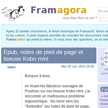
Recherc
Recher
Après 15 années d’existence, le forum historique de Framasoft, ferme se
et les curieux, il reste toujours possible de consulter les discussions ma
Frama
colibri
qui prend la relève. Si vous avez des questions, on se re
Epub, notes de pied de page et
liseuse Kobo mini
Utili
Mot 
Mar 30 Juil, 2013 16:00
Ginko
R
conn
Bonjour à tous,
en lisant les fabuleux ouvrages de
Fo
Pouhiou sur ma liseuse Kobo mini, j'ai
rencontré un malheureux problème
»
Aut
Frama
ergonomique : les liens vers les
résea
"footnotes" (ou notes de pied de page,