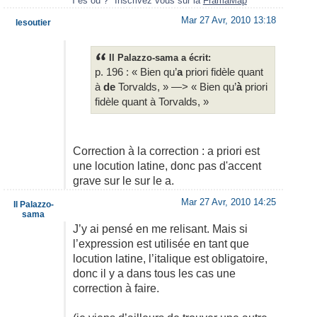
*"T'es où ?" Inscrivez vous sur la
FramaMap
Mar 27 Avr, 2010 13:18
lesoutier
Il Palazzo-sama a écrit:
p. 196 : « Bien qu’
a
priori fidèle quant
à
de
Torvalds, » —> « Bien qu’
à
priori
fidèle quant à Torvalds, »
Correction à la correction : a priori est
une locution latine, donc pas d'accent
grave sur le sur le a.
Mar 27 Avr, 2010 14:25
Il Palazzo-
sama
J’y ai pensé en me relisant. Mais si
l’expression est utilisée en tant que
locution latine, l’italique est obligatoire,
donc il y a dans tous les cas une
correction à faire.