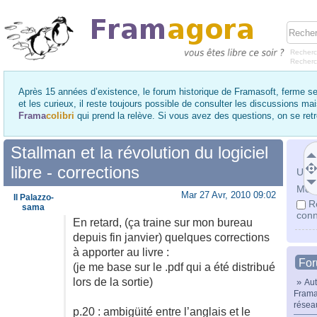
Recherc
Recher
Après 15 années d’existence, le forum historique de Framasoft, ferme se
et les curieux, il reste toujours possible de consulter les discussions ma
Frama
colibri
qui prend la relève. Si vous avez des questions, on se re
Stallman et la révolution du logiciel
libre - corrections
Utili
Mot 
Mar 27 Avr, 2010 09:02
Il Palazzo-
R
sama
conn
En retard, (ça traine sur mon bureau
depuis fin janvier) quelques corrections
à apporter au livre :
Fo
(je me base sur le .pdf qui a été distribué
lors de la sortie)
»
Aut
Frama
résea
p.20 : ambigüité entre l’anglais et le