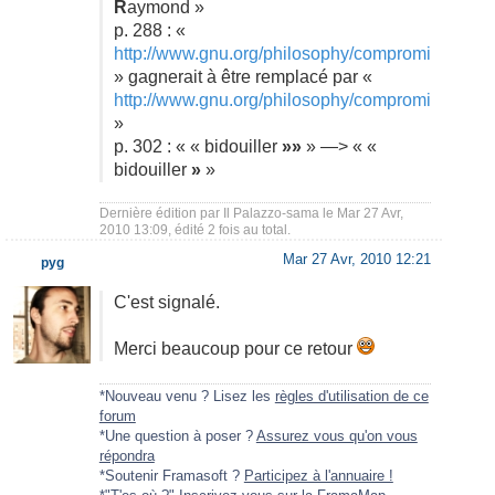
R
aymond »
p. 288 : «
http://www.gnu.org/philosophy/compromise.html
» gagnerait à être remplacé par «
http://www.gnu.org/philosophy/compromise.fr.htm
»
p. 302 : « « bidouiller
»»
» —> « «
bidouiller
»
»
Dernière édition par
Il Palazzo-sama
le Mar 27 Avr,
2010 13:09, édité 2 fois au total.
Mar 27 Avr, 2010 12:21
pyg
C'est signalé.
Merci beaucoup pour ce retour
*Nouveau venu ? Lisez les
règles d'utilisation de ce
forum
*Une question à poser ?
Assurez vous qu'on vous
répondra
*Soutenir Framasoft ?
Participez à l'annuaire !