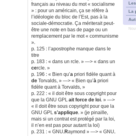
Les
français au niveau du mot « socialisme
» : pour un américain, ça se réfère à
La 
l’idéologie du bloc de l’Est, pas à la
Aut
sociale-démocratie. Ça mériterait peut-
Nous
être une note en bas de page ou un
remplacement par le mot « communisme
».
p. 125 : l’apostrophe manque dans le
titre
p. 183 : « dans un rcle. » —> « dans un
ce
rcle. »
p. 196 : « Bien qu’
a
priori fidèle quant à
de
Torvalds, » —> « Bien qu’
à
priori
fidèle quant à Torvalds, »
p. 222 : « il doit être sous copyright pour
que la GNU GPL
ait force de loi
. » —>
« il doit être sous copyright pour que la
GNU GPL
s’applique
. » (je pinaille,
mais si un contrat est protégé par la loi,
il n’en est pas pour autant la loi)
p. 231 : « GNU
.R
aymond » —> « GNU
.