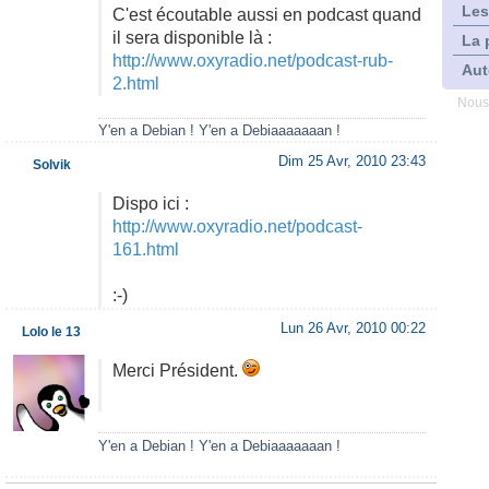
Les
C'est écoutable aussi en podcast quand
il sera disponible là :
La 
http://www.oxyradio.net/podcast-rub-
Aut
2.html
Nous
Y'en a Debian ! Y'en a Debiaaaaaaan !
Dim 25 Avr, 2010 23:43
Solvik
Dispo ici :
http://www.oxyradio.net/podcast-
161.html
:-)
Lun 26 Avr, 2010 00:22
Lolo le 13
Merci Président.
Y'en a Debian ! Y'en a Debiaaaaaaan !