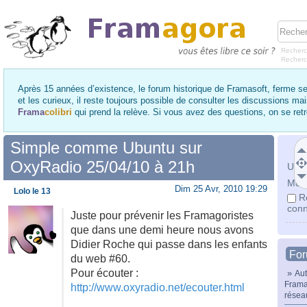
Recherc
Recher
Après 15 années d’existence, le forum historique de Framasoft, ferme se
et les curieux, il reste toujours possible de consulter les discussions ma
Frama
colibri
qui prend la relève. Si vous avez des questions, on se re
Simple comme Ubuntu sur
OxyRadio 25/04/10 à 21h
Utili
Mot 
Dim 25 Avr, 2010 19:29
Lolo le 13
R
conn
Juste pour prévenir les Framagoristes
que dans une demi heure nous avons
Didier Roche qui passe dans les enfants
Fo
du web #60.
Pour écouter :
»
Aut
Frama
http://www.oxyradio.net/ecouter.html
résea