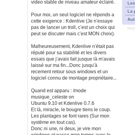
video stable de niveau amateur éclairé.
Les
La 
Pour moi, un seul logiciel ne réponds a
Aut
cette exigence : Kdenlive (Je n'essaye
pas de lancer un troll, c'est un choix qui
Nous
peut se discuter mais c'est MON choix).
Malheureusement, Kdenlive n'était pas
réputé pour sa stabilité et les divers
essais que j'avais fait jusque là m'avais
laissé sur ma fin...Donc jusqu'à
recement retour sous windows et un
logiciel connu de montage propriétaire...
Quand est apparu : /mode
musique_celeste on
Ubuntu 9.10 et Kdenlive 0.7.6
Et là, miracle, le bougre tiens le coup.
Les plantages se font rares (Sur mon
système en tout cas).
Donc ni une, ni deux, je vire mon
windows et passe mon temps avec le