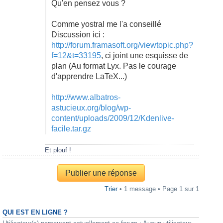
Qu'en pensez vous ?
Comme yostral me l'a conseillé
Discussion ici :
http://forum.framasoft.org/viewtopic.php?
f=12&t=33195
, ci joint une esquisse de
plan (Au format Lyx. Pas le courage
d'apprendre LaTeX...)
http://www.albatros-
astucieux.org/blog/wp-
content/uploads/2009/12/Kdenlive-
facile.tar.gz
Et plouf !
Publier une réponse
Trier
• 1 message • Page
1
sur
1
QUI EST EN LIGNE ?