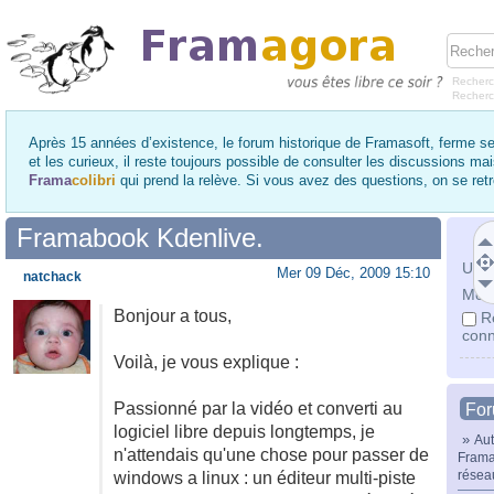
Recherc
Recher
Après 15 années d’existence, le forum historique de Framasoft, ferme se
et les curieux, il reste toujours possible de consulter les discussions ma
Frama
colibri
qui prend la relève. Si vous avez des questions, on se re
Framabook Kdenlive.
Utili
Mer 09 Déc, 2009 15:10
natchack
Mot 
Bonjour a tous,
R
conn
Voilà, je vous explique :
Passionné par la vidéo et converti au
Fo
logiciel libre depuis longtemps, je
»
Aut
n'attendais qu'une chose pour passer de
Frama
résea
windows a linux : un éditeur multi-piste