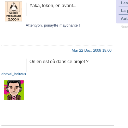
Les
Yaka, fokon, en avant...
La 
Aut
Attentyon, ponaytte maychante !
Nous
Mar 22 Déc, 2009 19:00
On en est où dans ce projet ?
cheval_boiteux