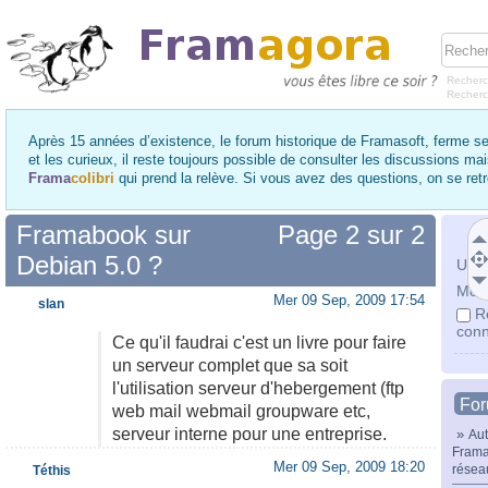
Recherc
Recher
Après 15 années d’existence, le forum historique de Framasoft, ferme se
et les curieux, il reste toujours possible de consulter les discussions ma
Frama
colibri
qui prend la relève. Si vous avez des questions, on se re
Framabook sur
Page
2
sur
2
Debian 5.0 ?
Utili
Mot 
Mer 09 Sep, 2009 17:54
slan
R
conn
Ce qu'il faudrai c'est un livre pour faire
un serveur complet que sa soit
l'utilisation serveur d'hebergement (ftp
Fo
web mail webmail groupware etc,
serveur interne pour une entreprise.
»
Aut
Frama
Mer 09 Sep, 2009 18:20
résea
Téthis