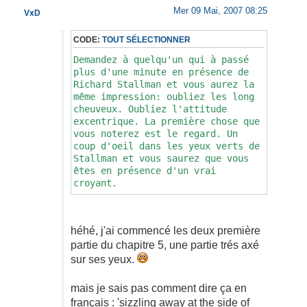
Mer 09 Mai, 2007 08:25
VxD
CODE:
TOUT SÉLECTIONNER
Demandez à quelqu'un qui à passé
plus d'une minute en présence de
Richard Stallman et vous aurez la
même impression: oubliez les long
cheuveux. Oubliez l'attitude
excentrique. La première chose que
vous noterez est le regard. Un
coup d'oeil dans les yeux verts de
Stallman et vous saurez que vous
êtes en présence d'un vrai
croyant.
Appeler le regard de Stallman
d'intense est un euphémisme. Les
héhé, j'ai commencé les deux première
yeux de Stallman ne font pas que
partie du chapitre 5, une partie trés axé
vous regarder, ils voyent à
travers vous. Même quand,
sur ses yeux.
momentanement, vos yeux s'egarent
ailleurs 'out of simple primate
mais je sais pas comment dire ça en
politeness' (sans courtoisie?),
français : 'sizzling away at the side of
Les yeux de Stallman restent