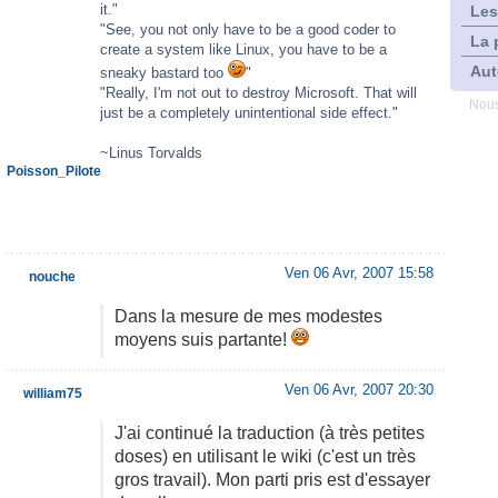
it."
Les
"See, you not only have to be a good coder to
La 
create a system like Linux, you have to be a
Aut
sneaky bastard too
"
"Really, I'm not out to destroy Microsoft. That will
Nous
just be a completely unintentional side effect."
~Linus Torvalds
Poisson_Pilote
Ven 06 Avr, 2007 15:58
nouche
Dans la mesure de mes modestes
moyens suis partante!
Ven 06 Avr, 2007 20:30
william75
J'ai continué la traduction (à très petites
doses) en utilisant le wiki (c'est un très
gros travail). Mon parti pris est d'essayer