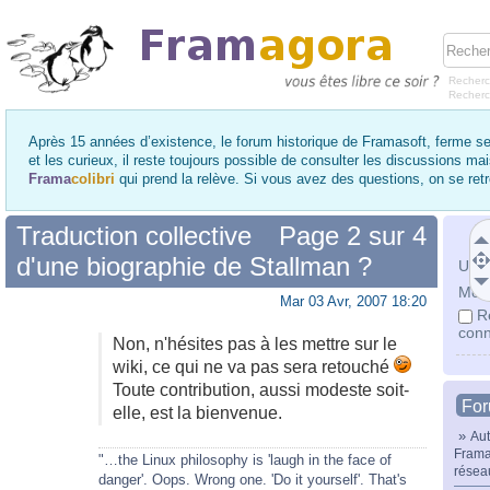
Recherc
Recher
Après 15 années d’existence, le forum historique de Framasoft, ferme se
et les curieux, il reste toujours possible de consulter les discussions ma
Frama
colibri
qui prend la relève. Si vous avez des questions, on se re
Traduction collective
Page
2
sur
4
d'une biographie de Stallman ?
Utili
Mot 
Mar 03 Avr, 2007 18:20
R
conn
Non, n'hésites pas à les mettre sur le
wiki, ce qui ne va pas sera retouché
Toute contribution, aussi modeste soit-
Fo
elle, est la bienvenue.
»
Aut
Frama
"…the Linux philosophy is 'laugh in the face of
résea
danger'. Oops. Wrong one. 'Do it yourself'. That's