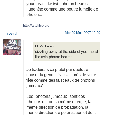
your head like twin photon beams.'
fixés, sizzling away at the side
..une tête comme une poutre jumelle de
of your head like twin photon
beams. (heu.. la suite bientôt ^^'
photon...
)
http://art9libre.org
Mer 09 Mai, 2007 12:09
yostral
VxD a écrit:
'sizzling away at the side of your head
like twin photon beams.'
Je traduirais ça plutôt par quelque-
chose du genre : "vibrant près de votre
tête comme des faisceaux de photons
jumeaux"
Les "photons jumeaux" sont des
photons qui ont la même énergie, la
même direction de propagation, la
même direction de polarisation et dont