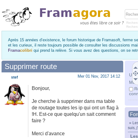
Recherc
Recher
Après 15 années d’existence, le forum historique de Framasoft, ferme se
et les curieux, il reste toujours possible de consulter les discussions ma
Frama
colibri
qui prend la relève. Si vous avez des questions, on se re
Supprimer route
Utili
Mer 01 Nov, 2017 14:12
stef
Mot 
Bonjour,
R
conn
Je cherche à supprimer dans ma table
de routage toutes les ip qui ont un flag à
!H. Est-ce que quelqu'un sait comment
Fo
faire ?
»
Les
suis, j
Merci d'avance
Les