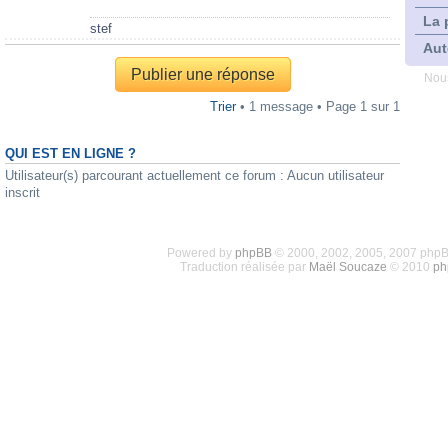
La 
stef
Aut
Publier une réponse
Nous
Trier
• 1 message • Page
1
sur
1
QUI EST EN LIGNE ?
Utilisateur(s) parcourant actuellement ce forum : Aucun utilisateur
inscrit
Powered by
phpBB
© 2000, 2002, 2005, 2007 php
Traduction réalisée par
Maël Soucaze
© 2010
ph