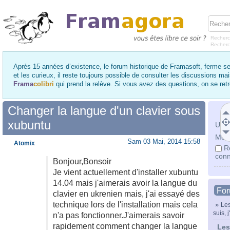
Recherc
Recher
Après 15 années d’existence, le forum historique de Framasoft, ferme se
et les curieux, il reste toujours possible de consulter les discussions ma
Frama
colibri
qui prend la relève. Si vous avez des questions, on se re
Changer la langue d'un clavier sous
xubuntu
Utili
Mot 
Sam 03 Mai, 2014 15:58
Atomix
R
conn
Bonjour,Bonsoir
Je vient actuellement d'installer xubuntu
14.04 mais j'aimerais avoir la langue du
Fo
clavier en ukrenien mais, j'ai essayé des
technique lors de l'installation mais cela
»
Les
suis, j
n'a pas fonctionner.J'aimerais savoir
rapidement comment changer la langue
Les